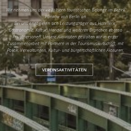
Wir nehmen uns der vielfältigen touristischen Belange im Bezirk
Pankow von Berlin an
Bei uns engagieren sich Leistungsträger aus Hotellerie,
Gastronomie, Kultur, Handel und weiteren Branchen ebenso
Privatpersonen. Unsere Aktivitäten gestalten wir in enger
Zusammenarbeit mit Partnern in der Tourismuswirtschaft, mit
Politik, Verwaltungen, Kultur- und bürgerschaftlichen Akteuren.
VEREINSAKTIVITÄTEN