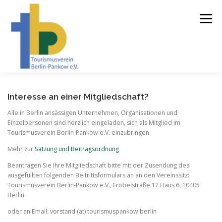
Zum
Inhalt
Menü
springen
STARTSEITE
ZIELE & AUFGABEN
MITGLIEDER
Interesse an einer Mitgliedschaft?
Alle in Berlin ansässigen Unternehmen, Organisationen und
Einzelpersonen sind herzlich eingeladen, sich als Mitglied im
ÜBER UNS
Tourismusverein Berlin-Pankow e.V. einzubringen.
Mehr zur
Satzung und Beitragsordnung
Beantragen Sie Ihre Mitgliedschaft bitte mit der Zusendung des
ausgefüllten folgenden Beitrittsformulars an an den Vereinssitz:
Tourismusverein Berlin-Pankow e.V., Fröbelstraße 17 Haus 6, 10405
Berlin.
oder an Email: vorstand (at) tourismuspankow.berlin