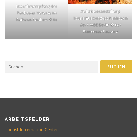
Neujahrsempfang der
Auftaktveranstaltung
Pankower Vereine im
Tourismuskonzept Pankow in
Rathaus Pankow © tic
der WABE Berlin © tic /
Francesco Passera
Suchen
nach:
ARBEITSFELDER
Tourist Information Center