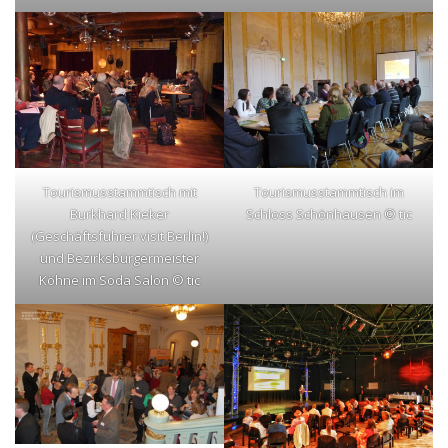
Tourismusstammtisch mit
Tourismusstammtisch im
Burkhard Kieker
Schloss Schönhausen © tic
(Geschäftsführer visit Berlin!)
und Bezirksbürgermeister
Köhne im Soda Salon © tic