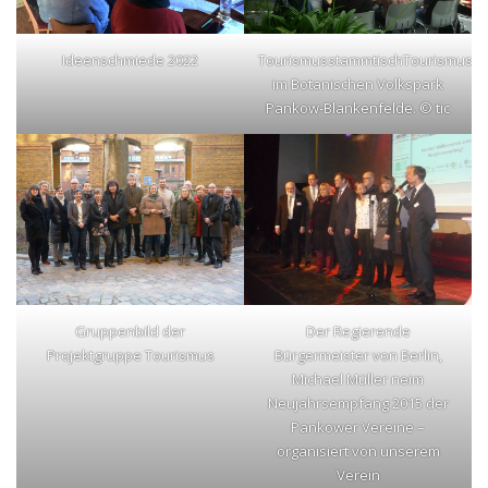
Ideenschmiede 2022
TourismusstammtischTourismusst
im Botanischen Volkspark
Pankow-Blankenfelde. © tic
Gruppenbild der
Der Regierende
Projektgruppe Tourismus
Bürgermeister von Berlin,
Michael Müller neim
Neujahrsempfang 2015 der
Pankower Vereine –
organisiert von unserem
Verein